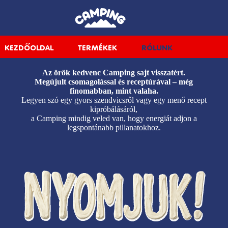
KEZDŐOLDAL
TERMÉKEK
RÓLUNK
Az örök kedvenc Camping sajt visszatért.
Megújult csomagolással és receptúrával – még
finomabban, mint valaha.
Legyen szó egy gyors szendvicsről vagy egy menő recept
kipróbálásáról,
a Camping mindig veled van, hogy energiát adjon a
legspontánabb pillanatokhoz.