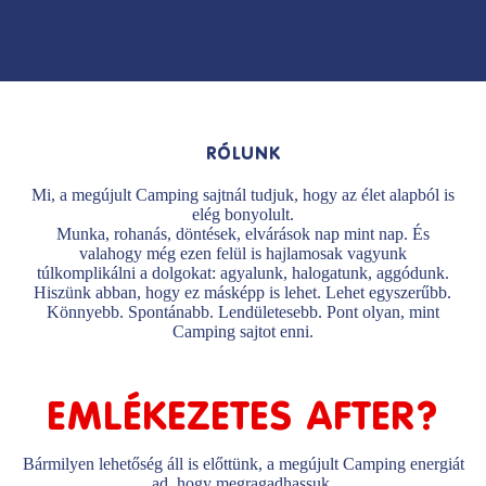
RÓLUNK
Mi, a megújult Camping sajtnál tudjuk, hogy az élet alapból is
elég bonyolult.
Munka, rohanás, döntések, elvárások nap mint nap. És
valahogy még ezen felül is hajlamosak vagyunk
túlkomplikálni a dolgokat: agyalunk, halogatunk, aggódunk.
Hiszünk abban, hogy ez másképp is lehet. Lehet egyszerűbb.
Könnyebb. Spontánabb. Lendületesebb. Pont olyan, mint
Camping sajtot enni.
EMLÉKEZETES AFTER?
Bármilyen lehetőség áll is előttünk, a megújult Camping energiát
ad, hogy megragadhassuk.